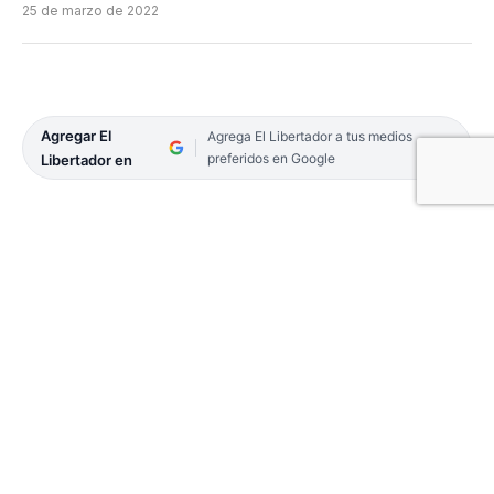
25 de marzo de 2022
Agregar El
Agrega El Libertador a tus medios
preferidos en Google
Libertador en
Se realizó recientemente el 2° Torneo Provincial
de Atletismo Chaco en la ciudad de Resistencia,
donde tuvieron participación los atletas
correntinos en distintas categorías.