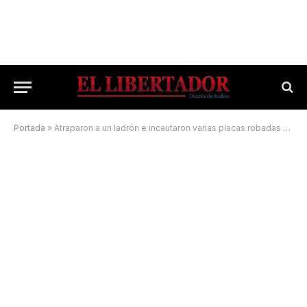
Portada
»
Atraparon a un ladrón e incautaron varias placas robadas de cementerios