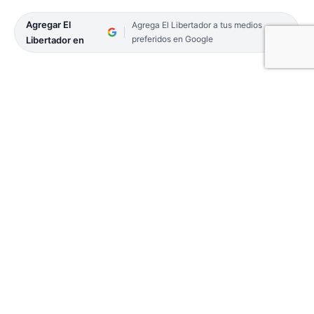
Agregar El
Agrega El Libertador a tus medios
preferidos en Google
Libertador en
Hartos de episodios de delincuencia, vecinos
interceptaron a motochorros, los redujeron y
destrozaron la moto en la que se movían. El hecho
ocurrió en la noche del miércoles, en cercanías de
la avenida Chacabuco y la calle Andalucía, en el
barrio Villa Raquel de la Capital.
Desde la Policía se informó que los efectivos