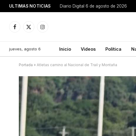
ULTIMAS NOTICIAS
Diario Digital 6 de agosto de 2026
Facebook
X
Instagram
(Twitter)
jueves, agosto 6
Inicio
Videos
Política
N
Portada
»
Atletas camino al Nacional de Trail y Montaña