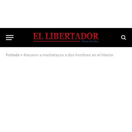
Portada
»
Atacaron a machetazos a dos hombres en el Interior