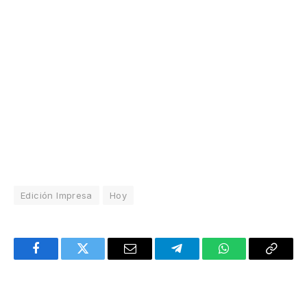
Edición Impresa
Hoy
Facebook
Twitter
Email
Telegram
WhatsApp
Copy
Link