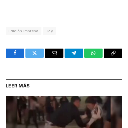
Edición Impresa
Hoy
Facebook
Twitter
Email
Telegram
WhatsApp
Copy
Link
LEER MÁS