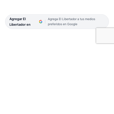
Agregar El
Agrega El Libertador a tus medios
preferidos en Google
Libertador en
El Concejo Deliberante capitalino estará
deliberando hoy con una serie de proyectos vitales
para el funcionamiento de servicios en la ciudad.
Se aguarda en este sentido, la aprobación en la
primera lectura del proyecto de Tarifaria 2023, al
mismo tiempo que estará ingresando el