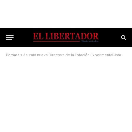
Portada
»
Asumió nueva Directora de la Estación Experimental-Inta