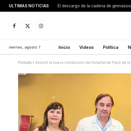
ULTIMAS NOTICIAS
El descargo de la cadena de gimnasios
Facebook
X
Instagram
(Twitter)
viernes, agosto 7
Inicio
Videos
Política
N
Portada
»
Asumió la nueva conducción del hospital de Paso de lo