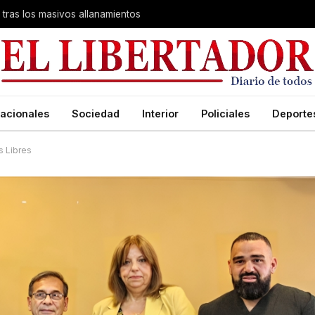
 tras los masivos allanamientos
acionales
Sociedad
Interior
Policiales
Deporte
s Libres