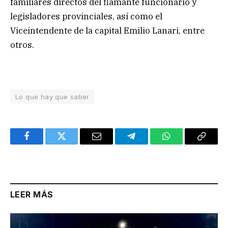
familiares directos del flamante funcionario y
legisladores provinciales, así como el
Viceintendente de la capital Emilio Lanari, entre
otros.
Lo que hay que saber
Facebook
Twitter
Email
Telegram
WhatsApp
Copy
Link
LEER MÁS