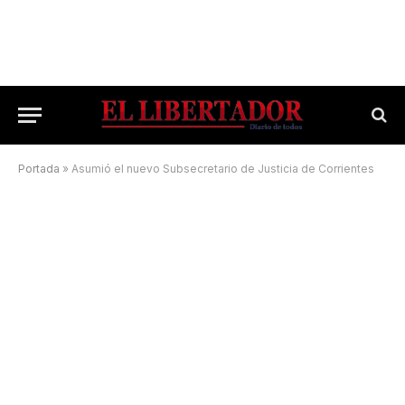
Portada
»
Asumió el nuevo Subsecretario de Justicia de Corrientes