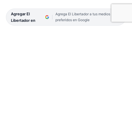
Agregar El
Agrega El Libertador a tus medios
preferidos en Google
Libertador en
Un total de 201 empleados municipales de la
ciudad de Corrientes recibió el ansiado pase a
planta permanente, tras cumplir con todos los
requisitos exigidos por la legislación vigente. El
proceso se desarrolló con la participación de la
Aoem.