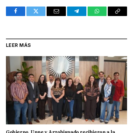
Facebook
Twitter
Email
Telegram
WhatsApp
Copy
Link
LEER MÁS
Gobierno, Unne y Arzobispado recibieron a la