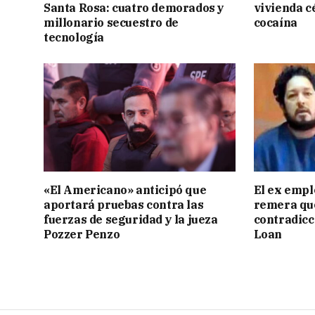
Santa Rosa: cuatro demorados y
vivienda c
millonario secuestro de
cocaína
tecnología
«El Americano» anticipó que
El ex empl
aportará pruebas contra las
remera qu
fuerzas de seguridad y la jueza
contradicci
Pozzer Penzo
Loan