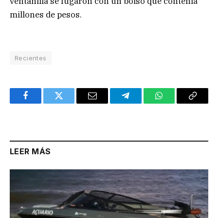
ventanilla se fugaron con un bolso que contenía
millones de pesos.
Recientes
Facebook
Twitter
Email
Telegram
WhatsApp
Copy
Link
LEER MÁS