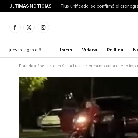
ULTIMAS NOTICIAS
Facebook
X
Instagram
(Twitter)
jueves, agosto 6
Inicio
Videos
Política
N
Portada
»
Asesinato en Santa Lucía: el presunto autor quedó imp