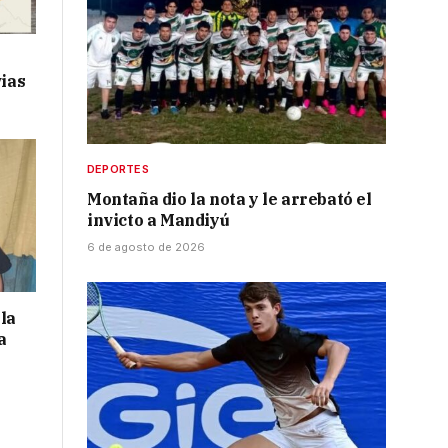
vias
DEPORTES
Montaña dio la nota y le arrebató el
invicto a Mandiyú
6 de agosto de 2026
la
a