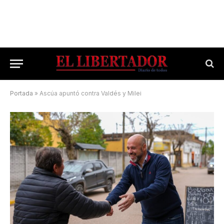
Portada
»
Ascúa apuntó contra Valdés y Milei