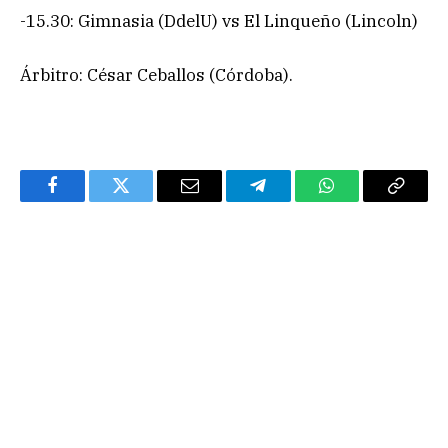
-15.30: Gimnasia (DdelU) vs El Linqueño (Lincoln)
Árbitro: César Ceballos (Córdoba).
Facebook
Twitter
Email
Telegram
WhatsApp
Copy
Link