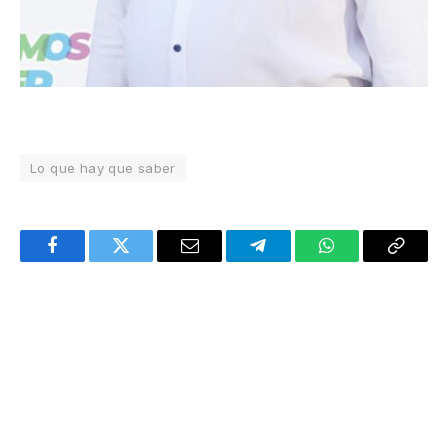
Lo que hay que saber
Facebook
Twitter
Email
Telegram
WhatsApp
Copy
Link