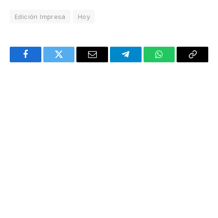
Edición Impresa
Hoy
Facebook
Twitter
Email
Telegram
WhatsApp
Copy
Link