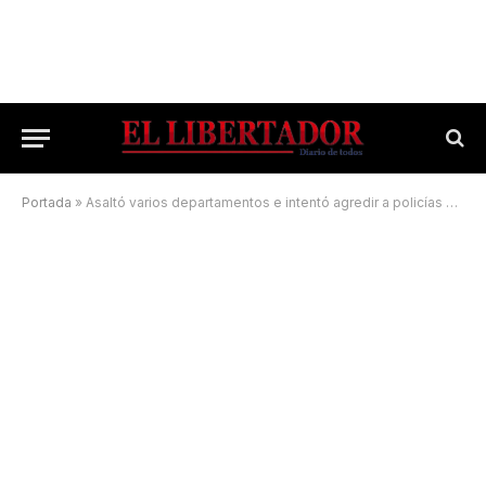
Portada
»
Asaltó varios departamentos e intentó agredir a policías con un arma blanca