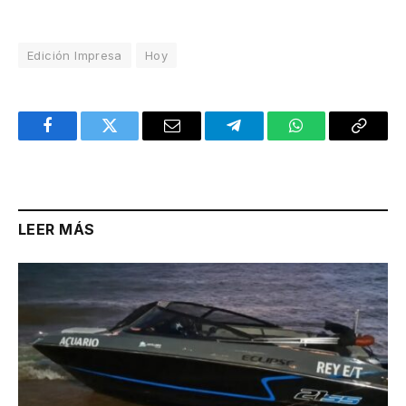
Edición Impresa
Hoy
Facebook
Twitter
Email
Telegram
WhatsApp
Copy
Link
LEER MÁS