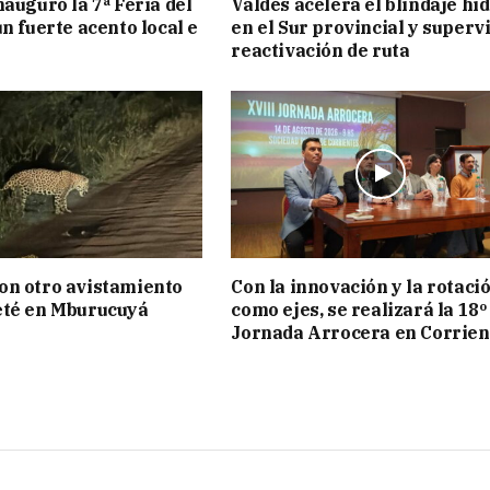
nauguró la 7ª Feria del
Valdés acelera el blindaje hí
n fuerte acento local e
en el Sur provincial y superv
reactivación de ruta
on otro avistamiento
Con la innovación y la rotaci
eté en Mburucuyá
como ejes, se realizará la 18º
Jornada Arrocera en Corrien