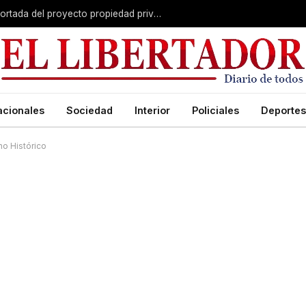
El Senado avanza con una versión recortada del proyecto propiedad privada: desalojo exprés, plazos y menos capítulos
acionales
Sociedad
Interior
Policiales
Deportes
no Histórico