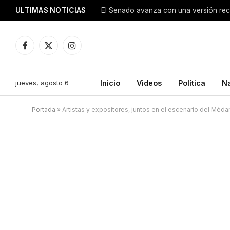
ULTIMAS NOTICIAS
Facebook
X
Instagram
(Twitter)
jueves, agosto 6
Inicio
Videos
Política
N
Portada
»
Artistas y expositores, juntos en el escenario del Méda