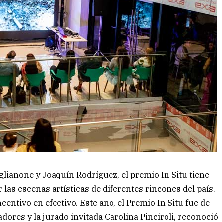
glianone y Joaquín Rodríguez, el premio In Situ tiene
 las escenas artísticas de diferentes rincones del país.
centivo en efectivo. Este año, el Premio In Situ fue de
adores y la jurado invitada Carolina Pinciroli, reconoció