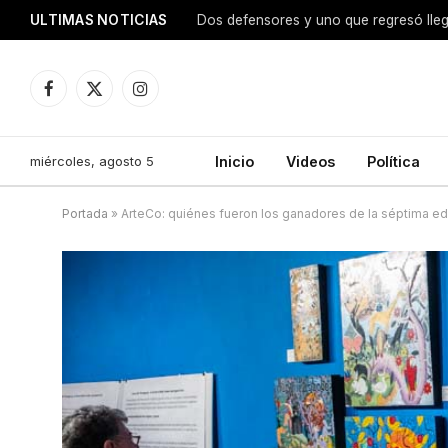
ULTIMAS NOTICIAS
Dos defensores y uno que regresó lle
Facebook
X
Instagram
(Twitter)
miércoles, agosto 5
Inicio
Videos
Política
Portada
»
ArteCo: quiénes fueron los ganadores de la séptima ed