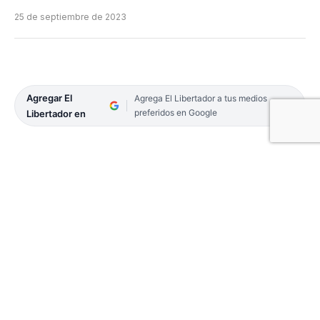
25 de septiembre de 2023
Agregar El
Agrega El Libertador a tus medios
preferidos en Google
Libertador en
En Paso de la Patria, efectivos policiales
recuperaron varios elementos denunciados como
sustraídos. Se trató de un operativo montado por
integrantes de la comisaría local, quienes llevaron