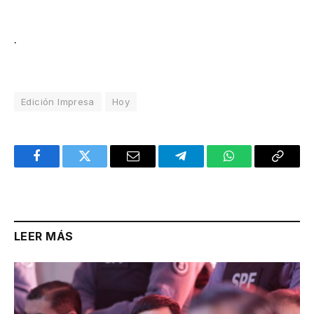
.
Edición Impresa
Hoy
Facebook
Twitter
Email
Telegram
WhatsApp
Copy
Link
LEER MÁS