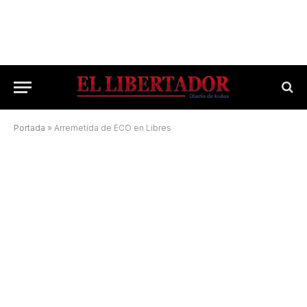
Portada
»
Arremetida de ECO en Libres