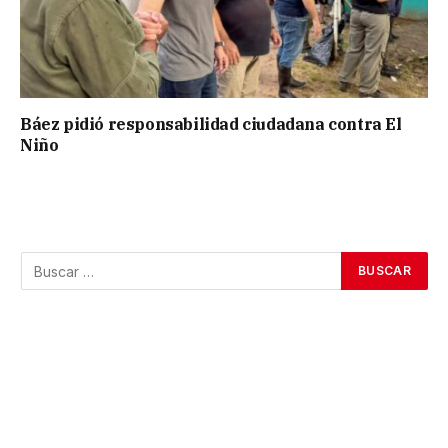
Báez pidió responsabilidad ciudadana contra El
Niño