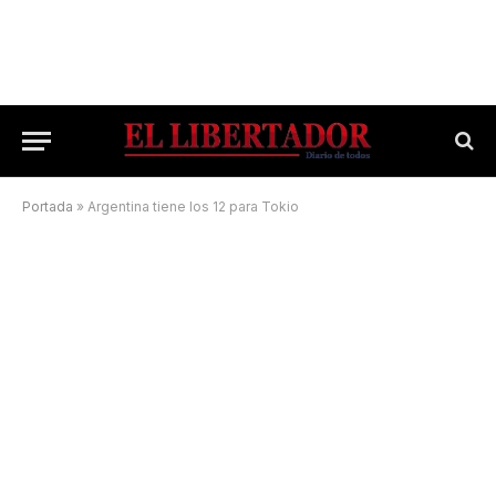
Portada
»
Argentina tiene los 12 para Tokio