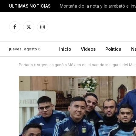
ULTIMAS NOTICIAS
Montaña dio la nota y le arrebató el i
Facebook
X
Instagram
(Twitter)
jueves, agosto 6
Inicio
Videos
Política
N
Portada
»
Argentina ganó a México en el partido inaugural del Mun