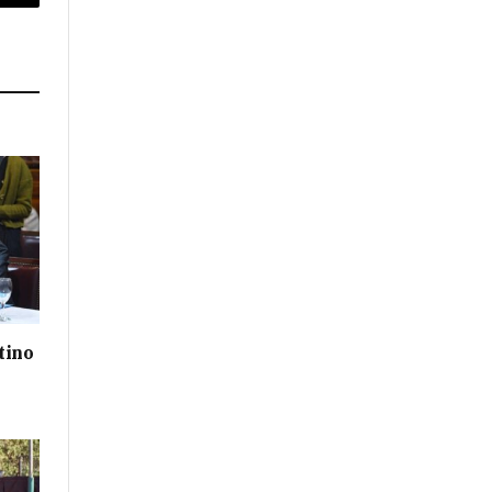
p
Copy
Link
tino