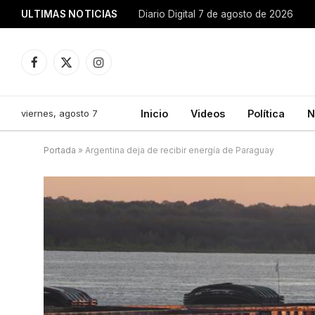
ULTIMAS NOTICIAS
Diario Digital 7 de agosto de 2026
Facebook
X
Instagram
(Twitter)
viernes, agosto 7
Inicio
Videos
Política
N
Portada
»
Argentina deja de recibir energía de Paraguay