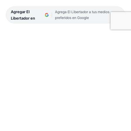
Agregar El
Agrega El Libertador a tus medios
preferidos en Google
Libertador en
En el estadio José Jorge Contte se llevó a cabo la
Asamblea General Ordinaria del club de Regatas
Corrientes, en donde la Comisión Directiva,
presidida por Eduardo Tassano, recibió el respaldo
en su primer año de esta nueva gestión, con la
asistencia récord de 807 personas.
La Asamblea fue encabeza justamente por el