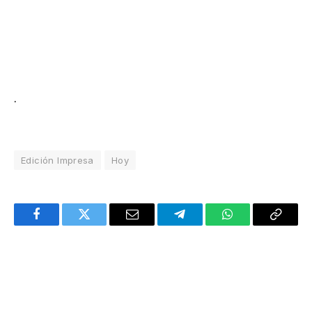
.
Edición Impresa
Hoy
Facebook
Twitter
Email
Telegram
WhatsApp
Copy
Link