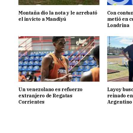
Montaña dio la nota y le arrebató
Con contun
el invicto a Mandiyú
metió en c
Londrina
Un venezolano es refuerzo
Layoy busc
extranjero de Regatas
reinado e
Corrientes
Argentino 