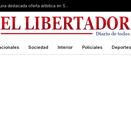
Rumbo a la Fiesta Patronal: fe, expo y una destacada oferta artística en San Roque
acionales
Sociedad
Interior
Policiales
Deportes