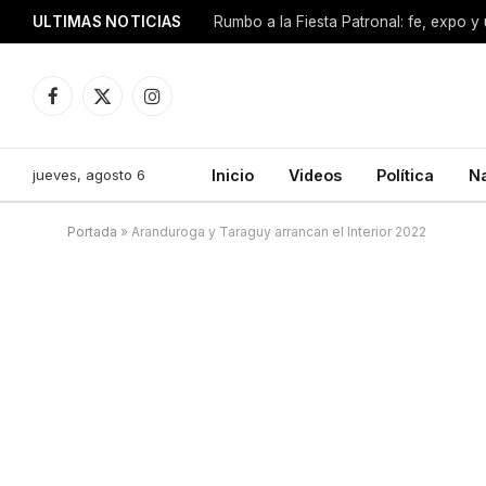
ULTIMAS NOTICIAS
Facebook
X
Instagram
(Twitter)
jueves, agosto 6
Inicio
Videos
Política
N
Portada
»
Aranduroga y Taraguy arrancan el Interior 2022