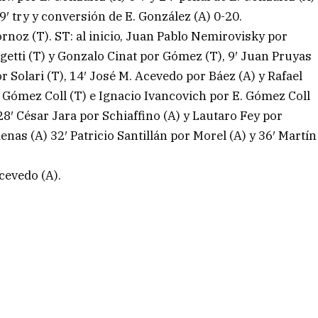
29′ try y conversión de E. González (A) 0-20.
rnoz (T). ST: al inicio, Juan Pablo Nemirovisky por
getti (T) y Gonzalo Cinat por Gómez (T), 9′ Juan Pruyas
 Solari (T), 14′ José M. Acevedo por Báez (A) y Rafael
 Gómez Coll (T) e Ignacio Ivancovich por E. Gómez Coll
28′ César Jara por Schiaffino (A) y Lautaro Fey por
as (A) 32′ Patricio Santillán por Morel (A) y 36′ Martín
cevedo (A).