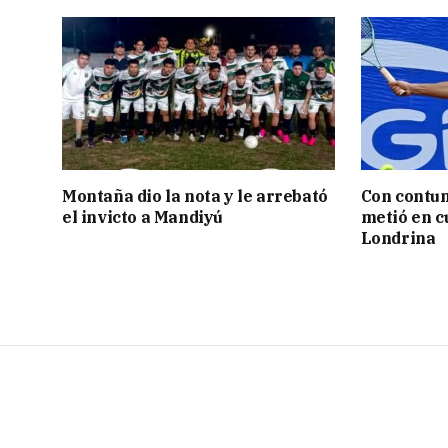
Montaña dio la nota y le arrebató
Con contun
el invicto a Mandiyú
metió en c
Londrina