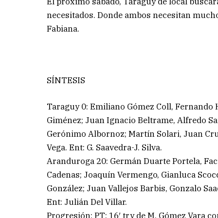
El próximo sábado, Taraguy de local buscará
necesitados. Donde ambos necesitan mucho m
Fabiana.
SÍNTESIS
Taraguy 0: Emiliano Gómez Coll, Fernando 
Giménez; Juan Ignacio Beltrame, Alfredo Sa
Gerónimo Albornoz; Martín Solari, Juan Cru
Vega. Ent: G. Saavedra-J. Silva.
Aranduroga 20: Germán Duarte Portela, Fac
Cadenas; Joaquín Vermengo, Gianluca Scocc
González; Juan Vallejos Barbis, Gonzalo Saa
Ent: Julián Del Villar.
Progresión: PT: 16′ try de M. Gómez Vara con