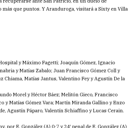
 recuperarse ante San Patricio, en un duelo de
ás que puntos. Y Aranduroga, visitará a Sixty en Villa
Hospital y Máximo Fagetti; Joaquín Gómez, Ignacio
nabria y Matías Zabalo; Juan Francisco Gómez Coll y
z Chiama, Matías Jantus, Valentino Fey y Agustín De la
undo Morel y Héctor Báez; Melitón Gieco, Francisco
o y Matías Gómez Vara; Martín Miranda Gallino y Enzo
de, Agustín Páparo, Valentín Schiaffino y Lucas Cerain.
v. por E. González (A) 0-7 y 24′ penal de E. González (A)