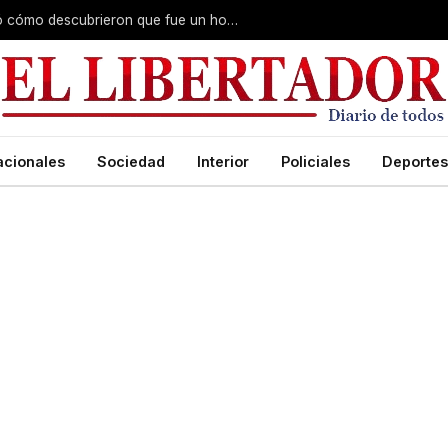
Fiscal del caso Cecilia Lazcano explicó cómo descubrieron que fue un homicidio y reveló que hubo premeditación
acionales
Sociedad
Interior
Policiales
Deportes