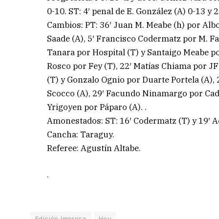
0-10. ST: 4′ penal de E. González (A) 0-13 y 
Cambios: PT: 36′ Juan M. Meabe (h) por Albo
Saade (A), 5′ Francisco Codermatz por M. Fa
Tanara por Hospital (T) y Santaigo Meabe por
Rosco por Fey (T), 22′ Matías Chiama por JF
(T) y Gonzalo Ognio por Duarte Portela (A), 
Scocco (A), 29′ Facundo Ninamargo por Caden
Yrigoyen por Páparo (A). .
Amonestados: ST: 16′ Codermatz (T) y 19′ A
Cancha: Taraguy.
Referee: Agustín Altabe.
.
Edición Impresa
Hoy