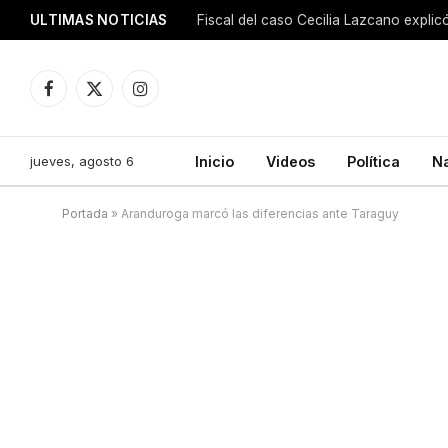
ULTIMAS NOTICIAS
Facebook
X
Instagram
(Twitter)
jueves, agosto 6
Inicio
Videos
Política
N
Portada
»
Aranduroga marcó las diferencias ante Taraguy