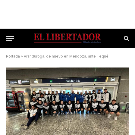
Portada
»
Aranduroga, de nuevo en Mendoza, ante Teqüé