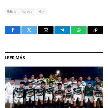
Edición Impresa
Hoy
Facebook
Twitter
Email
Telegram
WhatsApp
Copy
Link
LEER MÁS