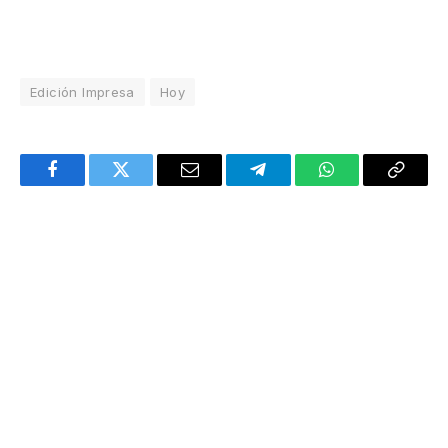
Edición Impresa
Hoy
Facebook
Twitter
Email
Telegram
WhatsApp
Copy
Link