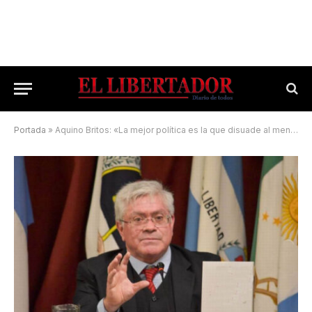
Portada
»
Aquino Britos: «La mejor política es la que disuade al menor del delito»