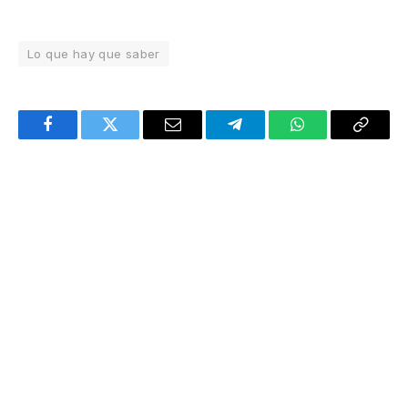
Lo que hay que saber
Facebook
Twitter
Email
Telegram
WhatsApp
Copy
Link