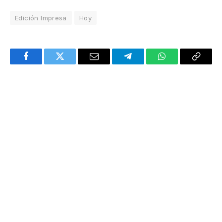
Edición Impresa
Hoy
Facebook
Twitter
Email
Telegram
WhatsApp
Copy
Link