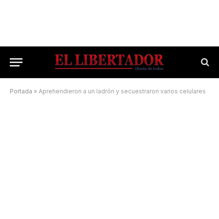
Portada
»
Aprehendieron a un ladrón y secuestraron varios celulares