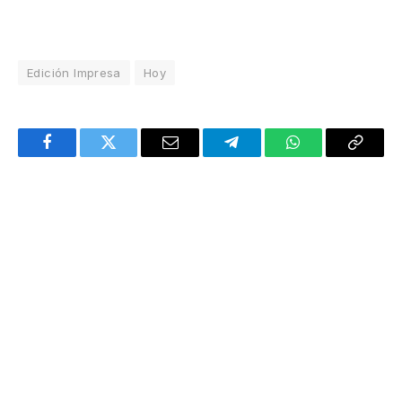
Edición Impresa
Hoy
Facebook
Twitter
Email
Telegram
WhatsApp
Copy
Link