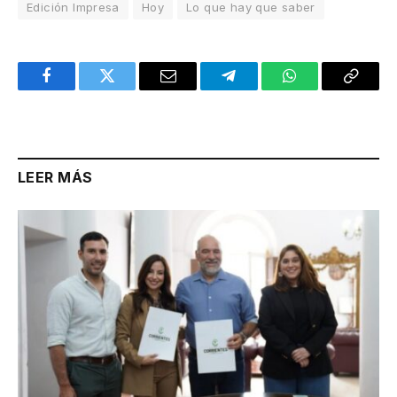
Edición Impresa
Hoy
Lo que hay que saber
Facebook
Twitter
Email
Telegram
WhatsApp
Copy
Link
LEER MÁS