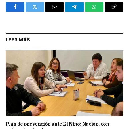
Facebook
Twitter
Email
Telegram
WhatsApp
Copy
Link
LEER MÁS
Plan de prevención ante El Niño: Nación, con