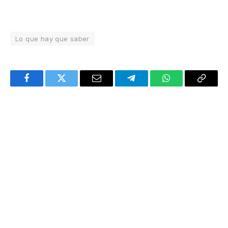
Lo que hay que saber
Facebook
Twitter
Email
Telegram
WhatsApp
Copy
Link