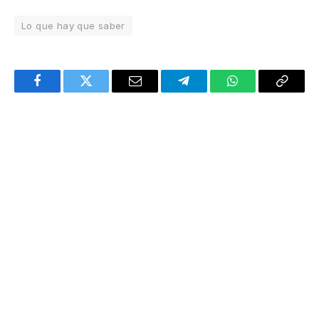
Lo que hay que saber
Facebook
Twitter
Email
Telegram
WhatsApp
Copy
Link