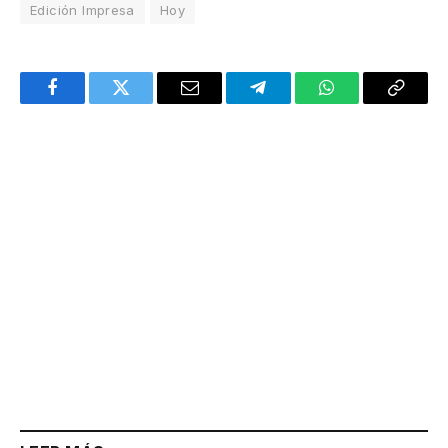
Edición Impresa
Hoy
Facebook
Twitter
Email
Telegram
WhatsApp
Copy
Link