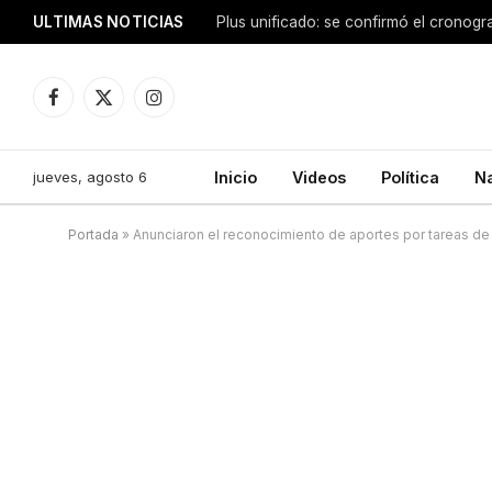
ULTIMAS NOTICIAS
Facebook
X
Instagram
(Twitter)
jueves, agosto 6
Inicio
Videos
Política
N
Portada
»
Anunciaron el reconocimiento de aportes por tareas de