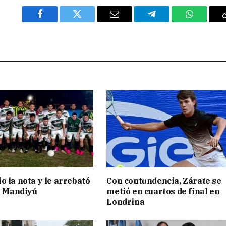
Facebook
Twitter
Email
Telegram
WhatsAp
o la nota y le arrebató
Con contundencia, Zárate se
 a Mandiyú
metió en cuartos de final en
Londrina