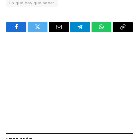
Lo que hay que saber
Facebook
Twitter
Email
Telegram
WhatsApp
Copy
Link