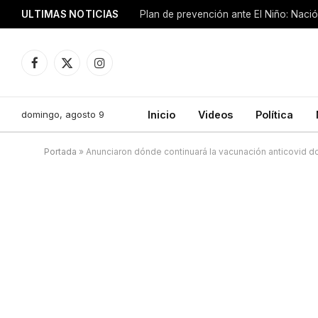
ULTIMAS NOTICIAS
Plan de prevención ante El Niño: Nació
Facebook
X
Instagram
(Twitter)
domingo, agosto 9
Inicio
Videos
Política
Portada
»
Anunciaron dónde continuará la vacunación anticovid do