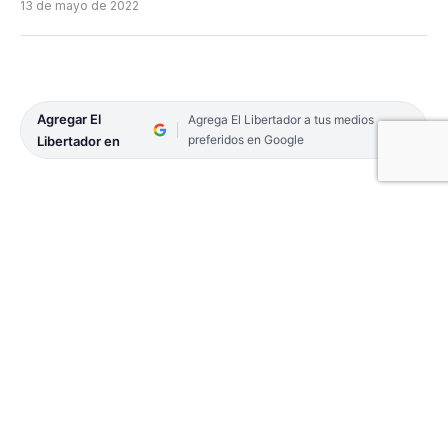
13 de mayo de 2022
Agregar El
Agrega El Libertador a tus medios
preferidos en Google
Libertador en
Boca Unidos ganó en condición de local, primera
vez que lo hace en la temporada. El gol conseguido
en el tramo final del juego, vía Agustín Braure,
logró cambiar el semblante en el club que se