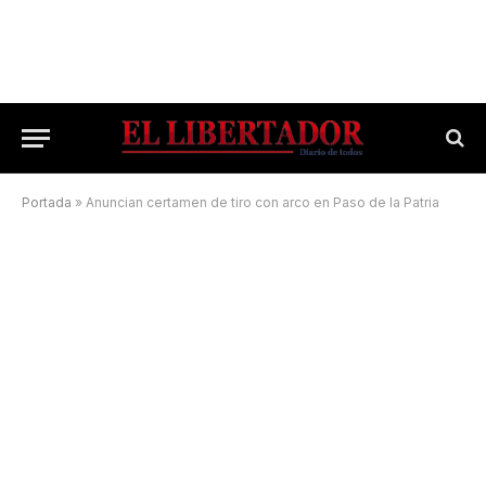
Portada
»
Anuncian certamen de tiro con arco en Paso de la Patria