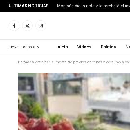
ULTIMAS NOTICIAS
Montaña dio la nota y le arrebató el i
Facebook
X
Instagram
(Twitter)
jueves, agosto 6
Inicio
Videos
Política
N
Portada
»
Anticipan aumento de precios en frutas y verduras a cau