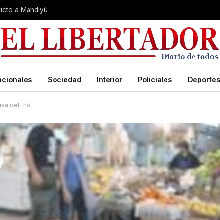
nvicto a Mandiyú
acionales
Sociedad
Interior
Policiales
Deportes
sa del frío