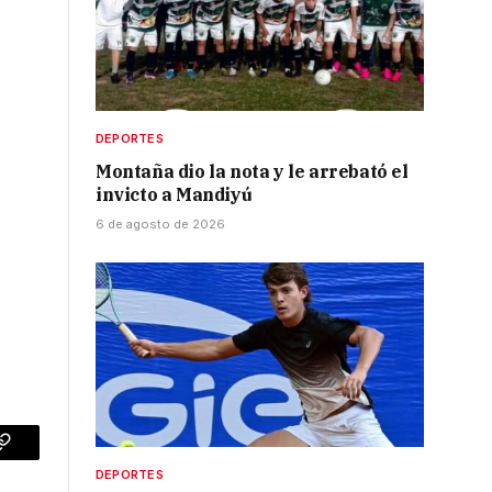
DEPORTES
Montaña dio la nota y le arrebató el
invicto a Mandiyú
r
6 de agosto de 2026
p
Copy
DEPORTES