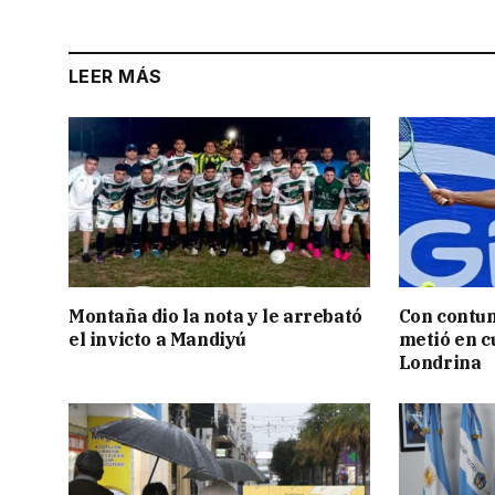
LEER MÁS
Montaña dio la nota y le arrebató
Con contun
el invicto a Mandiyú
metió en c
Londrina