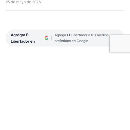
25 de mayo de 2026
Agregar El
Agrega El Libertador a tus medios
preferidos en Google
Libertador en
La institución educativa del paraje San Isidro firmó
un convenio con un establecimiento agropecuario.
Estudiantes de Producción Animal podrán
profesionalizarse en Laguna Limpia, una de las