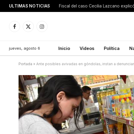
ULTIMAS NOTICIAS
Facebook
X
Instagram
(Twitter)
jueves, agosto 6
Inicio
Videos
Política
N
Portada
»
Ante posibles avivadas en góndolas, instan a denunciar