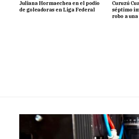
Juliana Hormaechea en el podio
Curuzú Cua
de goleadoras en Liga Federal
séptimo im
robo a una