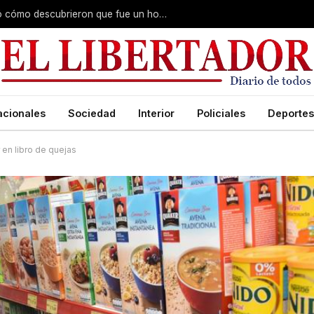
Fiscal del caso Cecilia Lazcano explicó cómo descubrieron que fue un homicidio y reveló que hubo premeditación
acionales
Sociedad
Interior
Policiales
Deportes
 en libro de quejas