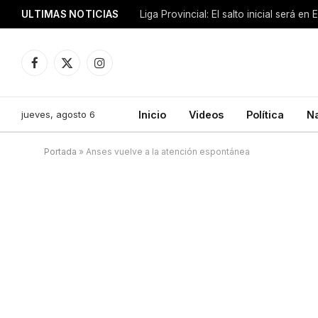
ULTIMAS NOTICIAS
Liga Provincial: El salto inicial será en
Facebook
X
Instagram
(Twitter)
jueves, agosto 6
Inicio
Videos
Política
N
Portada
»
Anses vuelve a la atención espontánea