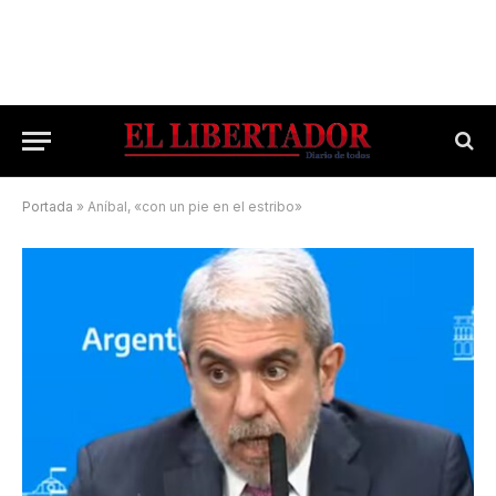
Portada
»
Aníbal, «con un pie en el estribo»