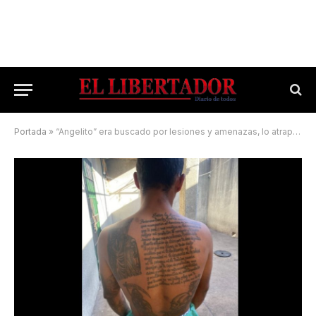
Portada
»
“Angelito” era buscado por lesiones y amenazas, lo atraparon con medidores de agua robados