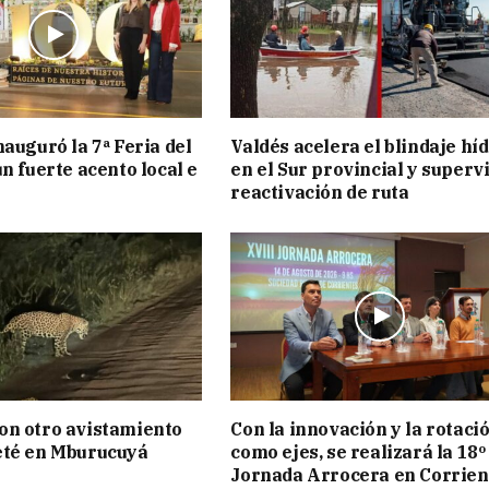
nauguró la 7ª Feria del
Valdés acelera el blindaje hí
n fuerte acento local e
en el Sur provincial y superv
reactivación de ruta
on otro avistamiento
Con la innovación y la rotaci
eté en Mburucuyá
como ejes, se realizará la 18º
Jornada Arrocera en Corrien