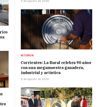
6 de agosto de 2026
drico
isa
INTERIOR
Corrientes: La Rural celebra 90 años
con una megamuestra ganadera,
industrial y artística
6 de agosto de 2026
ón
tes