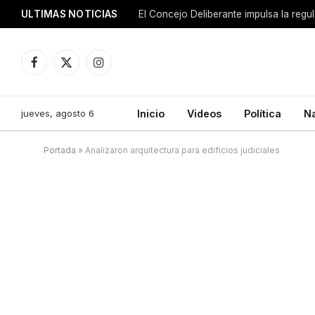
ULTIMAS NOTICIAS
El Concejo Deliberante impulsa la regu
Facebook
X
Instagram
(Twitter)
jueves, agosto 6
Inicio
Videos
Política
N
Portada
»
Analizaron arquitectura para edificios judiciales