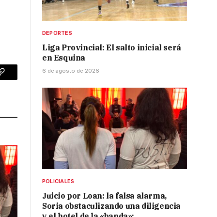
DEPORTES
Liga Provincial: El salto inicial será
en Esquina
6 de agosto de 2026
p
Copy
Link
POLICIALES
Juicio por Loan: la falsa alarma,
Soria obstaculizando una diligencia
y el hotel de la «banda»: