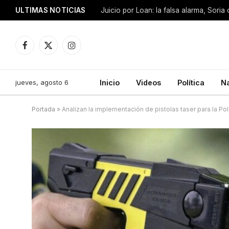
ULTIMAS NOTICIAS
Facebook
X
Instagram
(Twitter)
jueves, agosto 6
Inicio
Videos
Política
N
Portada
»
Analizan la implementación de pistolas taser para la Pol