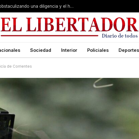
Juicio por Loan: la falsa alarma, Soria obstaculizando una diligencia y el hotel de la «banda»:
acionales
Sociedad
Interior
Policiales
Deportes
icía de Corrientes