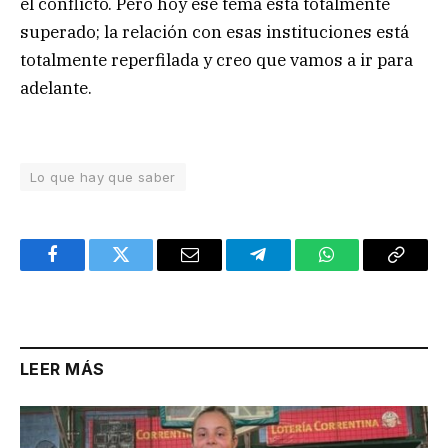
el conflicto. Pero hoy ese tema está totalmente
superado; la relación con esas instituciones está
totalmente reperfilada y creo que vamos a ir para
adelante.
Lo que hay que saber
Facebook
Twitter
Email
Telegram
WhatsApp
Copy
Link
LEER MÁS